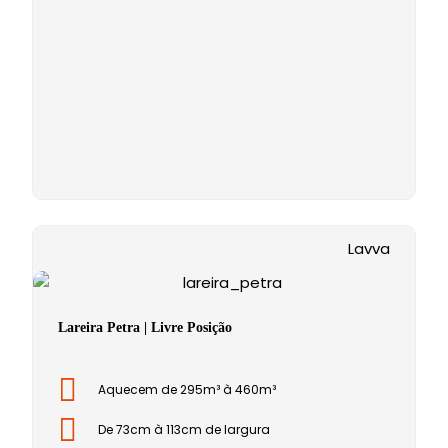
Lavva
Lareira Petra | Livre Posição
Aquecem de 295m³ à 460m³
De 73cm à 113cm de largura