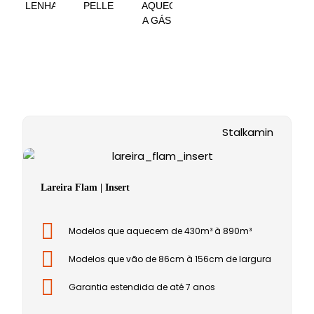
LENHA
PELLET
AQUECEDORES
A GÁS
Stalkamin
Lareira Flam | Insert
Modelos que aquecem de 430m³ à 890m³
Modelos que vão de 86cm à 156cm de largura
Garantia estendida de até 7 anos