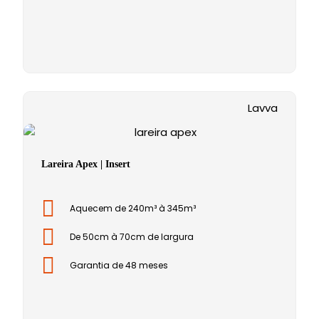
Lavva
Lareira Apex | Insert
Aquecem de 240m³ à 345m³
De 50cm à 70cm de largura
Garantia de 48 meses