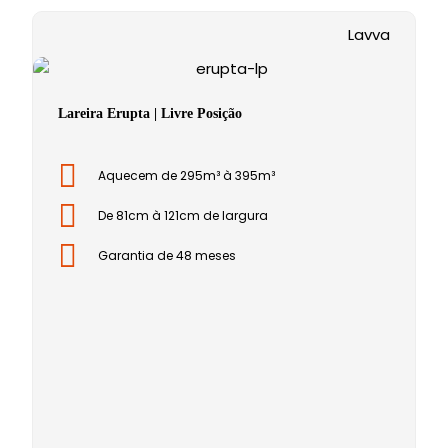
Lavva
Lareira Erupta | Livre Posição
Aquecem de 295m³ à 395m³
De 81cm à 121cm de largura
Garantia de 48 meses