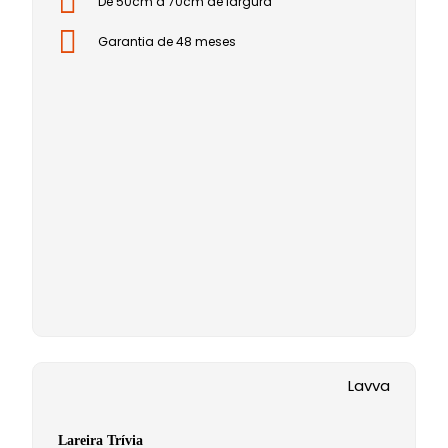
De 50cm à 70cm de largura
Garantia de 48 meses
Lavva
Lareira Trívia