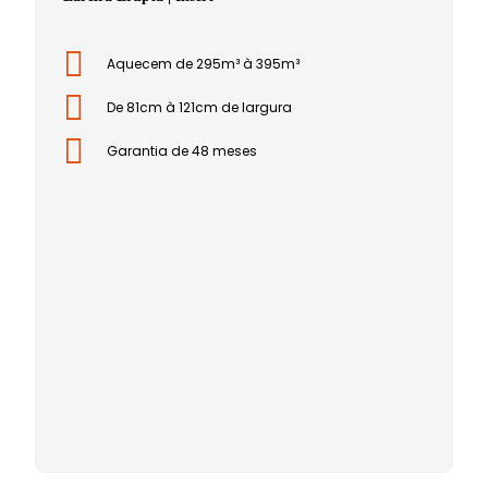
Aquecem de 295m³ à 395m³
De 81cm à 121cm de largura
Garantia de 48 meses