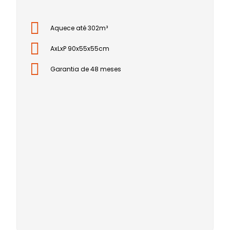
Aquece até 302m³
AxLxP 90x55x55cm
Garantia de 48 meses