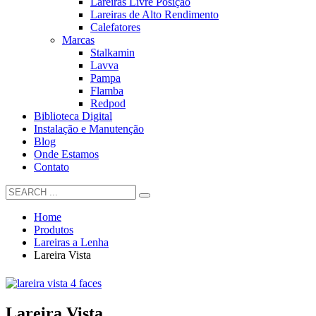
Lareiras Livre Posição
Lareiras de Alto Rendimento
Calefatores
Marcas
Stalkamin
Lavva
Pampa
Flamba
Redpod
Biblioteca Digital
Instalação e Manutenção
Blog
Onde Estamos
Contato
Home
Produtos
Lareiras a Lenha
Lareira Vista
Lareira Vista