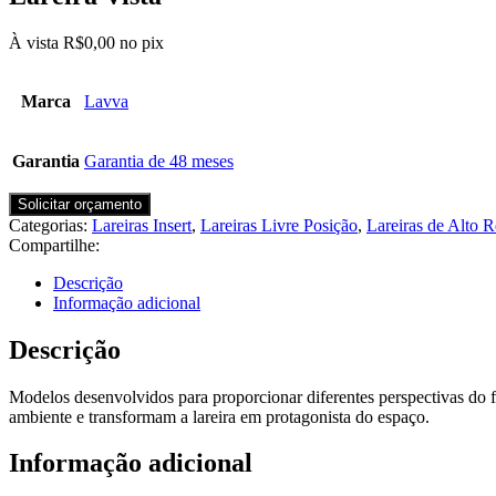
À vista
R$
0,00
no pix
Marca
Lavva
Garantia
Garantia de 48 meses
Solicitar orçamento
Categorias:
Lareiras Insert
,
Lareiras Livre Posição
,
Lareiras de Alto 
Compartilhe:
Descrição
Informação adicional
Descrição
Modelos desenvolvidos para proporcionar diferentes perspectivas do fo
ambiente e transformam a lareira em protagonista do espaço.
Informação adicional