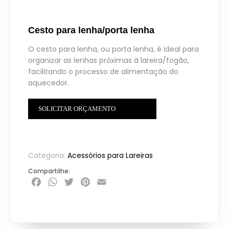
Cesto para lenha/porta lenha
O cesto para lenha, ou porta lenha, é ideal para
organizar as lenhas próximas à lareira/fogão,
facilitando o processo de alimentação do
aquecedor.
SOLICITAR ORÇAMENTO
Categoria:
Acessórios para Lareiras
Compartilhe:
Facebook
WhatsApp
Twitter
Pinterest
Email