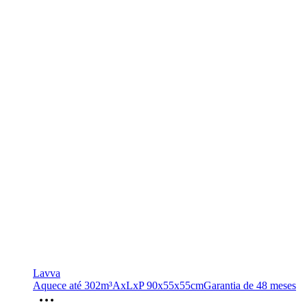
Lavva
Aquece até 302m³
AxLxP 90x55x55cm
Garantia de 48 meses