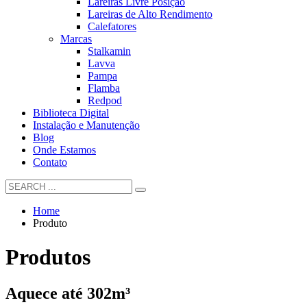
Lareiras Livre Posição
Lareiras de Alto Rendimento
Calefatores
Marcas
Stalkamin
Lavva
Pampa
Flamba
Redpod
Biblioteca Digital
Instalação e Manutenção
Blog
Onde Estamos
Contato
Home
Produto
Produtos
Aquece até 302m³