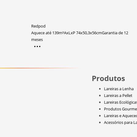
Redpod
Aquece até 139m³
AxLxP 74x50,3x56cm
Garantia de 12
meses
Produtos
Lareiras a Lenha
Lareiras a Pellet
Lareiras Ecológica
Produtos Gourme
Lareiras e Aquece
Acessórios para La