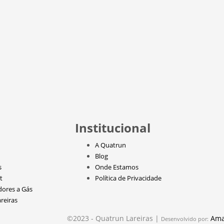
Institucional
A Quatrun
Blog
s
Onde Estamos
t
Política de Privacidade
dores a Gás
reiras
©2023 - Quatrun Lareiras |
Ama
Desenvolvido por: